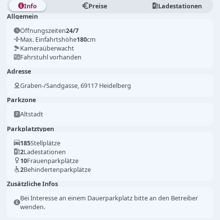
Info
Preise
Ladestationen
Allgemein
Öffnungszeiten
24/7
Max. Einfahrtshöhe
180
cm
Kameraüberwacht
Fahrstuhl vorhanden
Adresse
Graben-/Sandgasse, 69117 Heidelberg
Parkzone
Altstadt
Parkplatztypen
185
Stellplätze
2
Ladestationen
10
Frauenparkplätze
2
Behindertenparkplätze
Zusätzliche Infos
Bei Interesse an einem Dauerparkplatz bitte an den Betreiber
wenden.