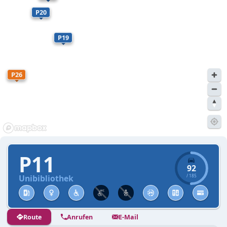
P20
P19
P26
P11
92
Unibibliothek
/
185
Route
Anrufen
E-Mail